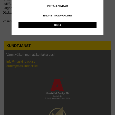
Luft/Bar: 8.3
INSTÄLLNINGAR
Fälgbredd tum: 13.00
Däcktyp: radial
ENDAST NÖDVÄNDIGA
Priset inkluderar återvinningsavgift!
OKEJ
KUNDTJÄNST
Varmt välkommen att kontakta oss!
info@maskindack.se
order@maskindack.se