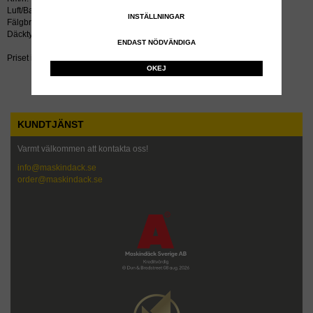
Luft/Bar: 4.0
INSTÄLLNINGAR
Fälgbredd tum: 24
Däcktyp: radial
ENDAST NÖDVÄNDIGA
Priset inkluderar återvinningsavgift!
OKEJ
KUNDTJÄNST
Varmt välkommen att kontakta oss!
info@maskindack.se
order@maskindack.se