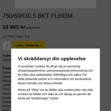
750/60R30.5 BKT FL693M
18 863 kr
exkl moms
Antal i lager: 5 st
LÄGG I VARUKORG »
Artikelnummer:
Vi skräddarsyr din upplevelse
19604
Vi använder cookies för att ge dig en personlig
Produktbeskrivning:
shoppingupplevelse, personanpassad annonsering och
Dimension: 750/60R30.5
för hålla våra webbplatser tillförlitliga och säkra. För
Fabrikat: BKT
detta ändamål samlar vi in information om användarna,
Mönster: FL693M
deras mönster och deras enheter.
LI/PR: 181D
TT/TL: TL (slang krävs ej)
Klicka på "Okej" om du tillåter alla cookies eller välj vilka
Höjd mm: 1675
cookies du tillåter och vilka du vill stänga av genom att
Bredd mm: 754
klicka på "Inställningar" nedan.
Omkrets mm: 5092
Belastning kg: 11220
Km/h: 65