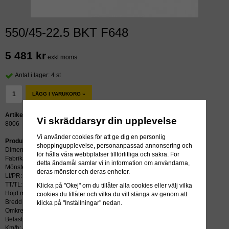
550/45-22.5 BKT F648
5 481 kr
exkl moms
Antal i lager: 4 st
LÄGG I VARUKORG »
Artikelnummer:
Vi skräddarsyr din upplevelse
8006
Vi använder cookies för att ge dig en personlig
Produktbeskrivning:
shoppingupplevelse, personanpassad annonsering och
Dimension: 550/45-22.5
för hålla våra webbplatser tillförlitliga och säkra. För
Fabrikat: BKT
detta ändamål samlar vi in information om användarna,
Mönster: F648
deras mönster och deras enheter.
LI/PR: 20
TT/TL: TL (slang krävs ej)
Klicka på "Okej" om du tillåter alla cookies eller välj vilka
Höjd mm: 1070
cookies du tillåter och vilka du vill stänga av genom att
Bredd mm: 550
klicka på "Inställningar" nedan.
Omkrets mm: 3092
Belastning kg: 4375
Km/h: 40