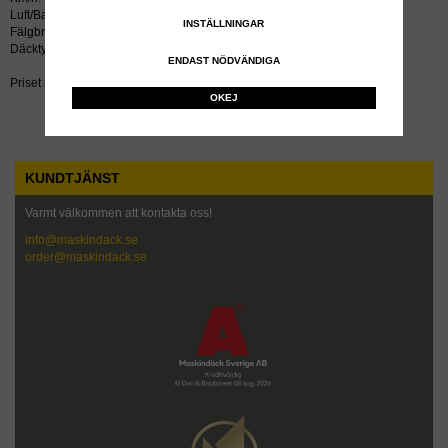
Luft/Bar: 2.8
INSTÄLLNINGAR
Fälgbredd tum: 16
Däcktyp: diagonal
ENDAST NÖDVÄNDIGA
Priset inkluderar återvinningsavgift!
OKEJ
KUNDTJÄNST
Varmt välkommen att kontakta oss!
info@maskindack.se
order@maskindack.se