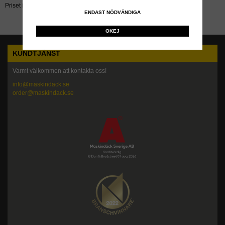
Priset inkluderar återvinningsavgift!
ENDAST NÖDVÄNDIGA
OKEJ
KUNDTJÄNST
Varmt välkommen att kontakta oss!
info@maskindack.se
order@maskindack.se