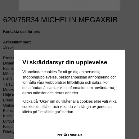
620/75R34 MICHELIN MEGAXBIB
Kontakta oss för pris!
Artikelnummer:
19954
Produktbeskrivning:
Vi skräddarsyr din upplevelse
Dimension: 620/75R34
Fabrikat: MICHELIN
Vi använder cookies för att ge dig en personlig
Mönster: MEGAXBIB
shoppingupplevelse, personanpassad annonsering och
LI/PR: 170A8/170B
för hålla våra webbplatser tillförlitliga och säkra. För
TT/TL: TL (slang krävs ej)
detta ändamål samlar vi in information om användarna,
Motsvarar: 18.4R34
deras mönster och deras enheter.
Höjd mm: 1814
Bredd mm: 590
Klicka på "Okej" om du tillåter alla cookies eller välj vilka
Omkrets mm: 5398
cookies du tillåter och vilka du vill stänga av genom att
Belastning kg: 4075
klicka på "Inställningar" nedan.
Km/h: 40
Luft/Bar: 1.6
Fälgbredd tum: 20
Däcktyp: radial
INSTÄLLNINGAR