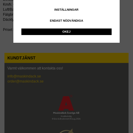
Km/h: 65
Luft/Bar: 2.4
INSTÄLLNINGAR
Fälgbredd tum: 20
Däcktyp: radial
ENDAST NÖDVÄNDIGA
Priset inkluderar återvinningsavgift!
OKEJ
KUNDTJÄNST
Varmt välkommen att kontakta oss!
info@maskindack.se
order@maskindack.se