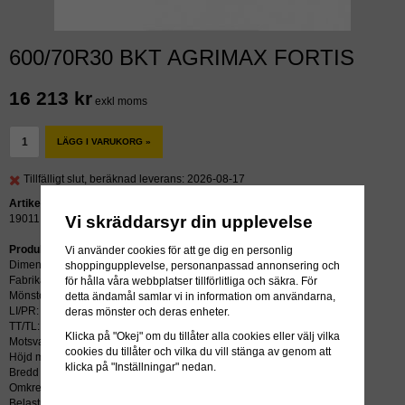
600/70R30 BKT AGRIMAX FORTIS
16 213 kr
exkl moms
LÄGG I VARUKORG »
Tillfälligt slut, beräknad leverans: 2026-08-17
Artikelnummer:
Vi skräddarsyr din upplevelse
19011
Produktbeskrivning:
Vi använder cookies för att ge dig en personlig
Dimension: 600/70R30
shoppingupplevelse, personanpassad annonsering och
Fabrikat: BKT
för hålla våra webbplatser tillförlitliga och säkra. För
Mönster: AGRIMAX FORTIS
detta ändamål samlar vi in information om användarna,
LI/PR: 161A8/158D
deras mönster och deras enheter.
TT/TL: TL (slang krävs ej)
Klicka på "Okej" om du tillåter alla cookies eller välj vilka
Motsvarar: 16.9R34
cookies du tillåter och vilka du vill stänga av genom att
Höjd mm: 1602
klicka på "Inställningar" nedan.
Bredd mm: 611
Omkrets mm: 4774
Belastning kg: 4250