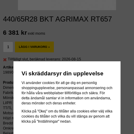
440/65R28 BKT AGRIMAX RT657
6 381 kr
exkl moms
LÄGG I VARUKORG »
Tillfälligt slut, beräknad leverans: 2026-08-15
Artikelnummer:
Vi skräddarsyr din upplevelse
19890
Produktbeskrivning:
Vi använder cookies för att ge dig en personlig
Dimension: 440/65R28
shoppingupplevelse, personanpassad annonsering och
Fabrikat: BKT
för hålla våra webbplatser tillförlitliga och säkra. För
Mönster: AGRIMAX RT657
detta ändamål samlar vi in information om användarna,
LI/PR: 141A8/138D
deras mönster och deras enheter.
TT/TL: TL (slang krävs ej)
Klicka på "Okej" om du tillåter alla cookies eller välj vilka
Motsvarar: 13.6R28
cookies du tillåter och vilka du vill stänga av genom att
Höjd mm: 1283
klicka på "Inställningar" nedan.
Bredd mm: 441
Omkrets mm: 3849
Belastning kg: 2360