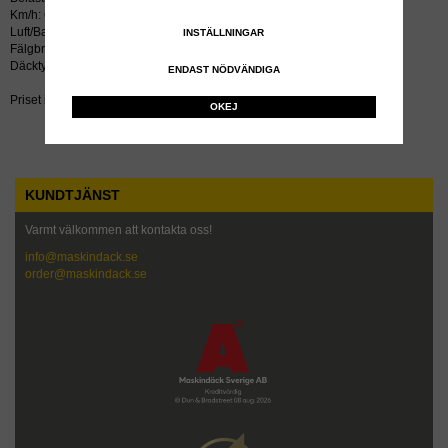
Km/h: 65
Luft/Bar: 2.4
INSTÄLLNINGAR
Fälgbredd tum: 14
Däcktyp: radial
ENDAST NÖDVÄNDIGA
Priset inkluderar återvinningsavgift!
OKEJ
KUNDTJÄNST
Varmt välkommen att kontakta oss!
info@maskindack.se
order@maskindack.se