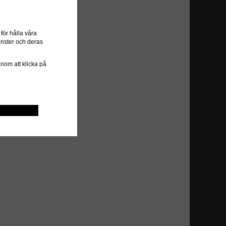
ör hålla våra
önster och deras
genom att klicka på