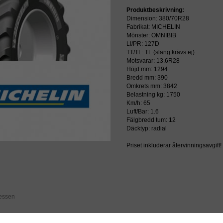
Produktbeskrivning:
Dimension: 380/70R28
Fabrikat: MICHELIN
Mönster: OMNIBIB
LI/PR: 127D
TT/TL: TL (slang krävs ej)
Motsvarar: 13.6R28
Höjd mm: 1294
Bredd mm: 390
Omkrets mm: 3842
Belastning kg: 1750
Km/h: 65
Luft/Bar: 1.6
Fälgbredd tum: 12
Däcktyp: radial
Priset inkluderar återvinningsavgift!
ressen