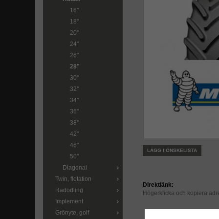
16"
18"
20"
24"
26"
28"
30"
32"
34"
36"
38"
42"
46"
LÄGG I ÖNSKELISTA
50"
Diagonal
Twin, flotation
Direktlänk:
Radodling
Högerklicka och kopiera ad
Implement
Grönyte, golf