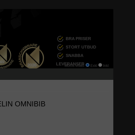
BRA PRISER
STORT UTBUD
SNABBA
LEVERANSER
Moms visas:
Exkl
Inkl
ELIN OMNIBIB