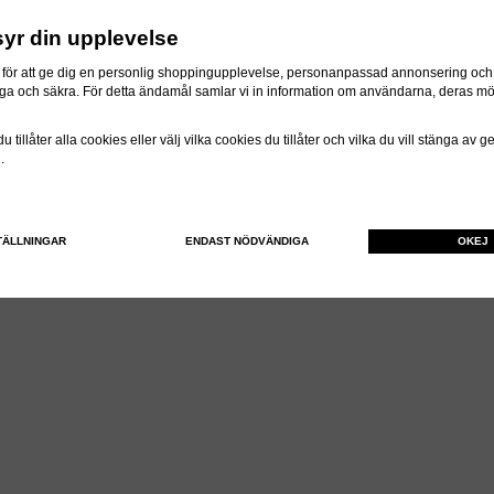
syr din upplevelse
för att ge dig en personlig shoppingupplevelse, personanpassad annonsering och f
itliga och säkra. För detta ändamål samlar vi in information om användarna, deras m
 tillåter alla cookies eller välj vilka cookies du tillåter och vilka du vill stänga av 
n.
TÄLLNINGAR
ENDAST NÖDVÄNDIGA
OKEJ