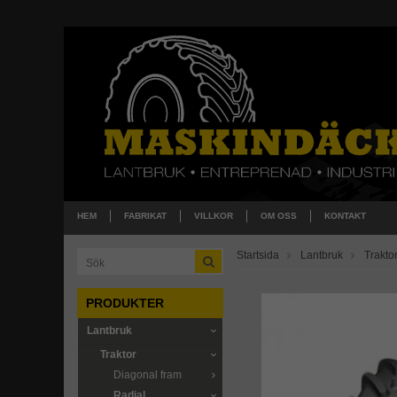
HEM
FABRIKAT
VILLKOR
OM OSS
KONTAKT
Startsida
Lantbruk
Trakto
PRODUKTER
Lantbruk
Traktor
Diagonal fram
Radial