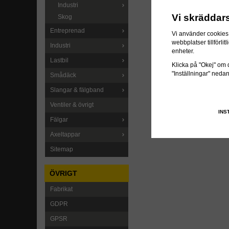
Industri
Vi skräddar
Skog
Entreprenad
Vi använder cookies 
webbplatser tillförl
Industri
enheter.
Lastbil
Klicka på "Okej" om du
"Inställningar" neda
Smådäck
Slangar & fälgband
Ventiler & övrigt
INS
Fälgar
Axeltappar
Sitemap
ÖVRIGT
Fabrikat
GDPR
GPSR