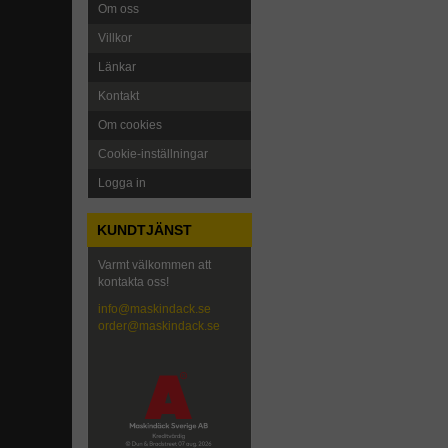
Om oss
Villkor
Länkar
Kontakt
Om cookies
Cookie-inställningar
Logga in
KUNDTJÄNST
Varmt välkommen att
kontakta oss!
info@maskindack.se
order@maskindack.se