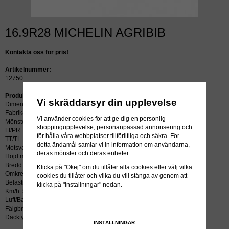
16.9R28 MICHELIN AGRIBIB
Kontakta oss för pris!
Artikelnummer:
12750
Produktbeskrivning:
Vi skräddarsyr din upplevelse
Dimension: 16.9R28
Fabrikat: MICHELIN
Vi använder cookies för att ge dig en personlig
Mönster: AGRIBIB
shoppingupplevelse, personanpassad annonsering och
LI/PR: 136A8/133B
för hålla våra webbplatser tillförlitliga och säkra. För
TT/TL: TL (slang krävs ej)
detta ändamål samlar vi in information om användarna,
Motsvarar: 420/85R28
deras mönster och deras enheter.
Höjd mm: 1427
Bredd mm: 450
Klicka på "Okej" om du tillåter alla cookies eller välj vilka
Omkrets mm: 4240
cookies du tillåter och vilka du vill stänga av genom att
Belastning kg: 2060
klicka på "Inställningar" nedan.
Km/h: 50
Luft/Bar: 1.6
Fälgbredd tum: 15
Däcktyp: radial
INSTÄLLNINGAR