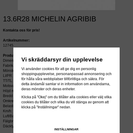
13.6R28 MICHELIN AGRIBIB
Kontakta oss för pris!
Artikelnummer:
12745
Produktbeskrivning:
Vi skräddarsyr din upplevelse
Dimension: 13.6R28
Fabrikat: MICHELIN
Vi använder cookies för att ge dig en personlig
Mönster: AGRIBIB
shoppingupplevelse, personanpassad annonsering och
LI/PR: 123A8/120B
för hålla våra webbplatser tillförlitliga och säkra. För
TT/TL: TL (slang krävs ej)
detta ändamål samlar vi in information om användarna,
Motsvarar: 340/85R28
deras mönster och deras enheter.
Höjd mm: 1308
Bredd mm: 372
Klicka på "Okej" om du tillåter alla cookies eller välj vilka
Omkrets mm: 3893
cookies du tillåter och vilka du vill stänga av genom att
Belastning kg: 1400
klicka på "Inställningar" nedan.
Km/h: 50
Luft/Bar: 1.6
Fälgbredd tum: 12
Däcktyp: radial
INSTÄLLNINGAR