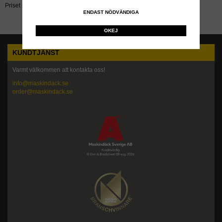
Priset inkluderar återvinningsavgift!
ENDAST NÖDVÄNDIGA
OKEJ
KUNDTJÄNST
Varmt välkommen att kontakta oss!
info@maskindack.se
order@maskindack.se