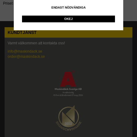
Priset inkluderar återvinningsavgift!
ENDAST NÖDVÄNDIGA
OKEJ
KUNDTJÄNST
Varmt välkommen att kontakta oss!
info@maskindack.se
order@maskindack.se