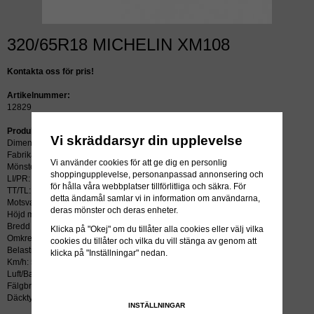
320/65R18 MICHELIN XM108
Kontakta oss för pris!
Artikelnummer:
12829
Produktbeskrivning:
Vi skräddarsyr din upplevelse
Dimension: 320/65R18
Fabrikat: MICHELIN
Vi använder cookies för att ge dig en personlig
Mönster: XM108
shoppingupplevelse, personanpassad annonsering och
LI/PR: 109A8/106B
för hålla våra webbplatser tillförlitliga och säkra. För
TT/TL: TL (slang krävs ej)
detta ändamål samlar vi in information om användarna,
Motsvarar: 7.50R18
deras mönster och deras enheter.
Höjd mm: 875
Bredd mm: 309
Klicka på "Okej" om du tillåter alla cookies eller välj vilka
Omkrets mm: 2594
cookies du tillåter och vilka du vill stänga av genom att
Belastning kg: 950
klicka på "Inställningar" nedan.
Km/h: 50
Luft/Bar: 1.6
Fälgbredd tum: 9
Däcktyp: radial
INSTÄLLNINGAR