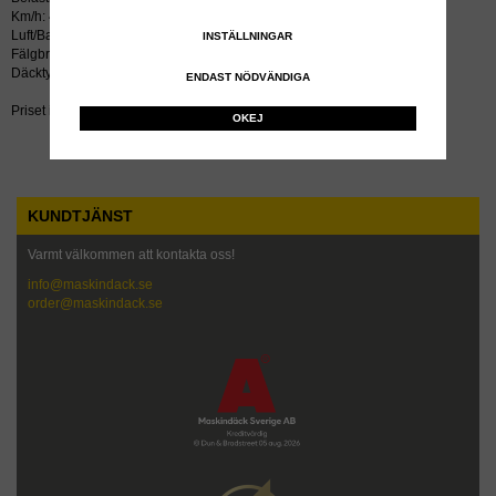
Km/h: 40
Luft/Bar: 1.6
INSTÄLLNINGAR
Fälgbredd tum: 10
Däcktyp: radial
ENDAST NÖDVÄNDIGA
Priset inkluderar återvinningsavgift!
OKEJ
KUNDTJÄNST
Varmt välkommen att kontakta oss!
info@maskindack.se
order@maskindack.se