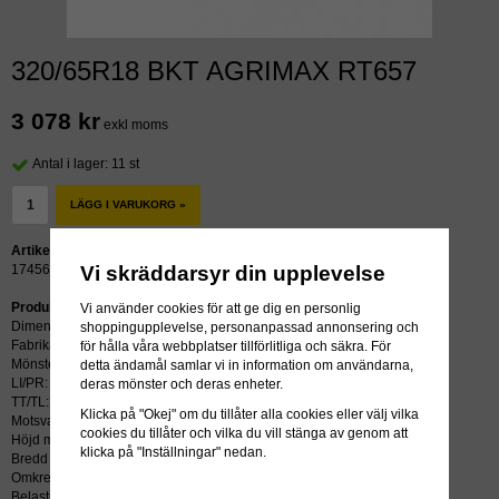
320/65R18 BKT AGRIMAX RT657
3 078 kr
exkl moms
Antal i lager: 11 st
LÄGG I VARUKORG »
Artikelnummer:
Vi skräddarsyr din upplevelse
17456
Produktbeskrivning:
Vi använder cookies för att ge dig en personlig
Dimension: 320/65R18
shoppingupplevelse, personanpassad annonsering och
Fabrikat: BKT
för hålla våra webbplatser tillförlitliga och säkra. För
Mönster: AGRIMAX RT657
detta ändamål samlar vi in information om användarna,
LI/PR: 109A8/109B
deras mönster och deras enheter.
TT/TL: TL (slang krävs ej)
Klicka på "Okej" om du tillåter alla cookies eller välj vilka
Motsvarar: 7.50R18
cookies du tillåter och vilka du vill stänga av genom att
Höjd mm: 873
klicka på "Inställningar" nedan.
Bredd mm: 319
Omkrets mm: 2587
Belastning kg: 1030