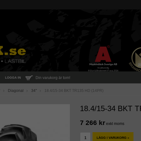
Din varukorg är tom!
LOGGA IN
r
Diagonal
34"
18.4/15-34 BKT TR135 HD (14PR)
18.4/15-34 BKT 
7 266 kr
exkl moms
LÄGG I VARUKORG »