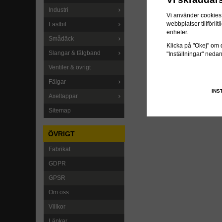
Industri
Vi använder cookies 
webbplatser tillförl
Lastbil
enheter.
Smådäck
Klicka på "Okej" om du
Slangar & fälgband
"Inställningar" neda
Ventiler & övrigt
Fälgar
INS
Axeltappar
Sitemap
ÖVRIGT
Fabrikat
GDPR
GPSR
Om oss
Villkor
Länkar