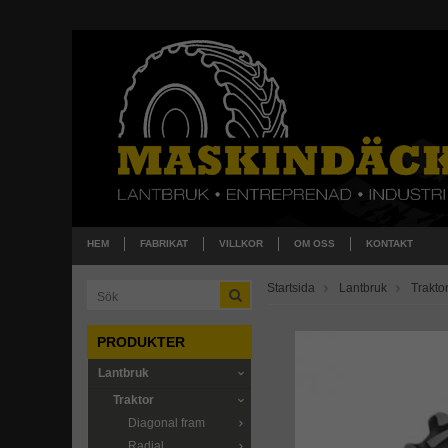
HEM
FABRIKAT
VILLKOR
OM OSS
KONTAKT
Startsida
Lantbruk
Trakto
PRODUKTER
Lantbruk
Traktor
Diagonal fram
Radial