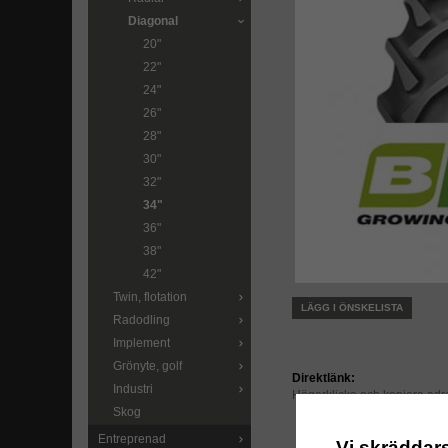
Diagonal
20"
22"
24"
26"
28"
30"
32"
34"
36"
38"
42"
Twin, flotation
LÄGG I ÖNSKELISTA
Radodling
Implement
Grönyte, golf
Direktlänk:
Industri
Högerklicka och kopiera ad
Skog
Entreprenad
Vi skräddar