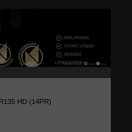
BRA PRISER
STORT UTBUD
SNABBA
LEVERANSER
Moms visas:
Exkl
Inkl
TR135 HD (14PR)