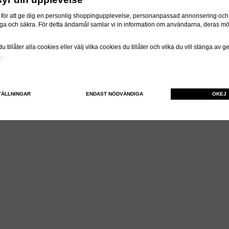
för att ge dig en personlig shoppingupplevelse, personanpassad annonsering och f
itliga och säkra. För detta ändamål samlar vi in information om användarna, deras m
 tillåter alla cookies eller välj vilka cookies du tillåter och vilka du vill stänga av 
n.
TÄLLNINGAR
ENDAST NÖDVÄNDIGA
OKEJ