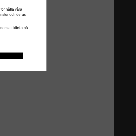
ör hålla våra
önster och deras
genom att klicka på