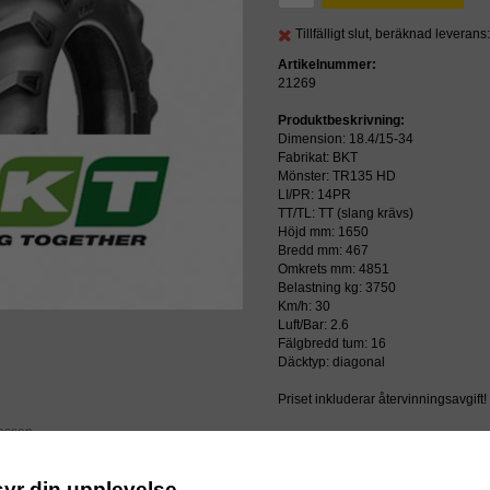
Tillfälligt slut, beräknad leveran
Artikelnummer:
21269
Produktbeskrivning:
Dimension: 18.4/15-34
Fabrikat: BKT
Mönster: TR135 HD
LI/PR: 14PR
TT/TL: TT (slang krävs)
Höjd mm: 1650
Bredd mm: 467
Omkrets mm: 4851
Belastning kg: 3750
Km/h: 30
Luft/Bar: 2.6
Fälgbredd tum: 16
Däcktyp: diagonal
Priset inkluderar återvinningsavgift!
ressen
syr din upplevelse