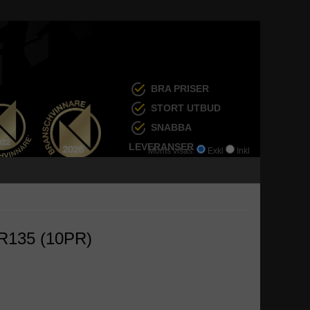
BRA PRISER
STORT UTBUD
SNABBA
LEVERANSER
Moms visas:
Exkl
Inkl
R135 (10PR)