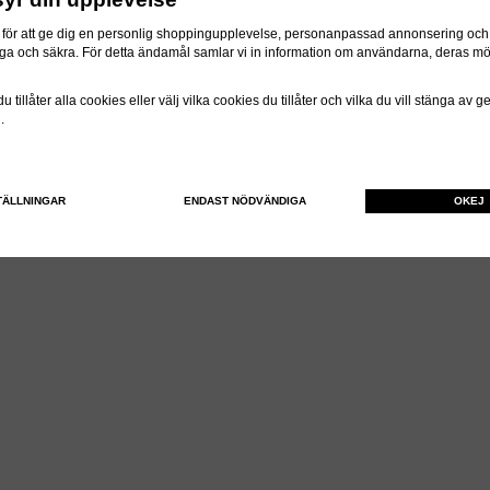
för att ge dig en personlig shoppingupplevelse, personanpassad annonsering och f
itliga och säkra. För detta ändamål samlar vi in information om användarna, deras m
 tillåter alla cookies eller välj vilka cookies du tillåter och vilka du vill stänga av 
n.
TÄLLNINGAR
ENDAST NÖDVÄNDIGA
OKEJ