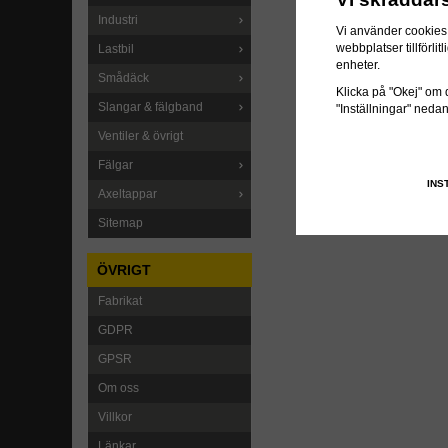
Industri
Vi använder cookies 
webbplatser tillförl
Lastbil
enheter.
Smådäck
Klicka på "Okej" om du
Slangar & fälgband
"Inställningar" neda
Ventiler & övrigt
Fälgar
INS
Axeltappar
Sitemap
ÖVRIGT
Fabrikat
GDPR
GPSR
Om oss
Villkor
Länkar