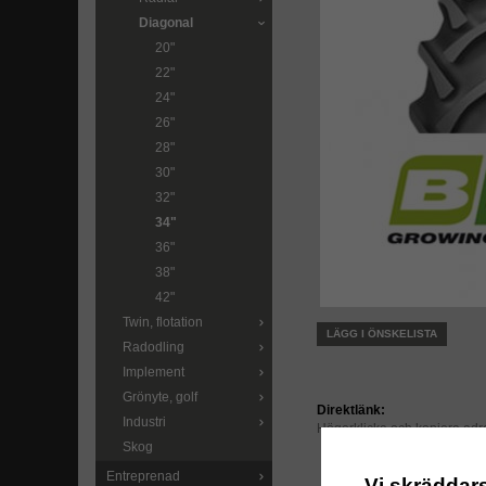
Diagonal
20"
22"
24"
26"
28"
30"
32"
34"
36"
38"
42"
Twin, flotation
LÄGG I ÖNSKELISTA
Radodling
Implement
Grönyte, golf
Direktlänk:
Industri
Högerklicka och kopiera ad
Skog
Entreprenad
Vi skräddar