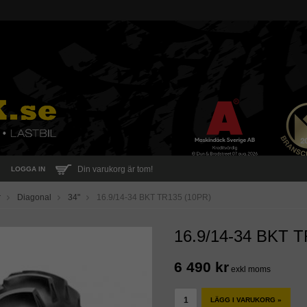
Din varukorg är tom!
LOGGA IN
r
Diagonal
34"
16.9/14-34 BKT TR135 (10PR)
16.9/14-34 BKT T
6 490 kr
exkl moms
LÄGG I VARUKORG »