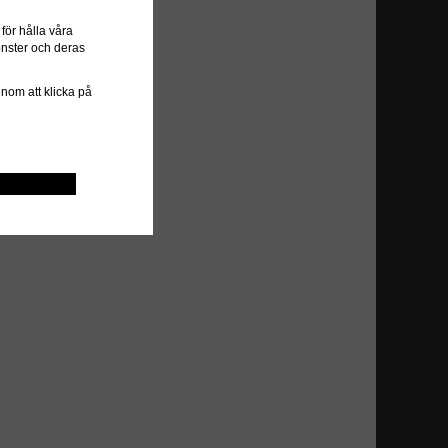
ör hålla våra
önster och deras
genom att klicka på