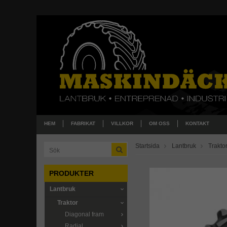
HEM
FABRIKAT
VILLKOR
OM OSS
KONTAKT
Startsida
Lantbruk
Trakto
PRODUKTER
Lantbruk
Traktor
Diagonal fram
Radial