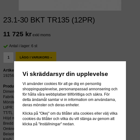
23.1-30 BKT TR135 (12PR)
11 725 kr
exkl moms
Antal i lager: 6 st
LÄGG I VARUKORG »
Artikelnummer:
Vi skräddarsyr din upplevelse
19256
Vi använder cookies för att ge dig en personlig
Produktbeskrivning:
shoppingupplevelse, personanpassad annonsering och
Dimension: 23.1-30
för hålla våra webbplatser tillförlitliga och säkra. För
Fabrikat: BKT
detta ändamål samlar vi in information om användarna,
Mönster: TR135
deras mönster och deras enheter.
LI/PR: 12PR
TT/TL: TT (slang krävs)
Klicka på "Okej" om du tillåter alla cookies eller välj vilka
Höjd mm: 1700
cookies du tillåter och vilka du vill stänga av genom att
Bredd mm: 600
klicka på "Inställningar" nedan.
Omkrets mm: 4998
Belastning kg: 3875
Km/h: 30