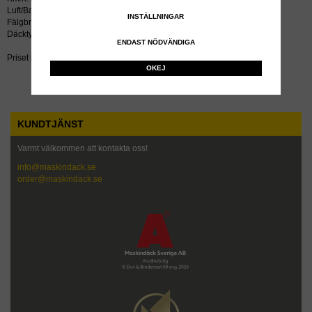
Luft/Bar: 1.7
INSTÄLLNINGAR
Fälgbredd tum: 20
Däcktyp: diagonal
ENDAST NÖDVÄNDIGA
Priset inkluderar återvinningsavgift!
OKEJ
KUNDTJÄNST
Varmt välkommen att kontakta oss!
info@maskindack.se
order@maskindack.se