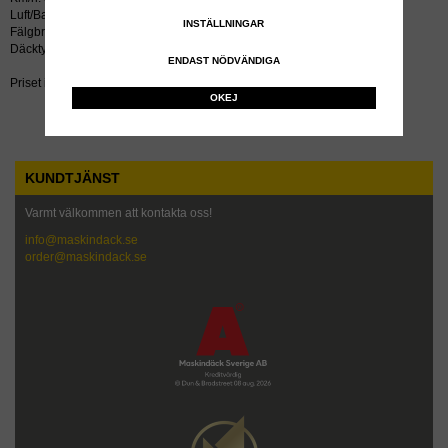
Luft/Bar: 2.8
INSTÄLLNINGAR
Fälgbredd tum: 8
Däcktyp: diagonal
ENDAST NÖDVÄNDIGA
Priset inkluderar återvinningsavgift!
OKEJ
KUNDTJÄNST
Varmt välkommen att kontakta oss!
info@maskindack.se
order@maskindack.se