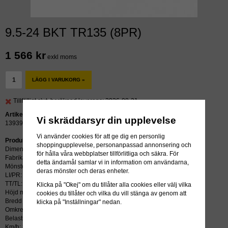
9.5-24 BKT TR135 (8PR)
1 566 kr
exkl moms
LÄGG I VARUKORG »
Tillfälligt slut, beräknad leverans: 2026-08-21
Artikelnummer:
Vi skräddarsyr din upplevelse
13939
Vi använder cookies för att ge dig en personlig
Produktbeskrivning:
shoppingupplevelse, personanpassad annonsering och
Dimension: 9.5-24
för hålla våra webbplatser tillförlitliga och säkra. För
Fabrikat: BKT
detta ändamål samlar vi in information om användarna,
Mönster: TR135
deras mönster och deras enheter.
LI/PR: 8PR
TT/TL: TT (slang krävs)
Klicka på "Okej" om du tillåter alla cookies eller välj vilka
Höjd mm: 1056
cookies du tillåter och vilka du vill stänga av genom att
Bredd mm: 232
klicka på "Inställningar" nedan.
Omkrets mm: 3105
Belastning kg: 1120
Km/h: 30