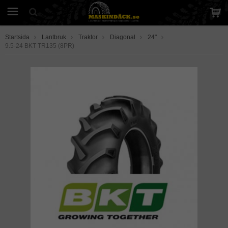
Startsida
Lantbruk
Traktor
Diagonal
24"
9.5-24 BKT TR135 (8PR)