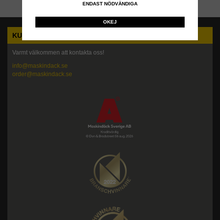
ENDAST NÖDVÄNDIGA
OKEJ
KUNDTJÄNST
Varmt välkommen att kontakta oss!
info@maskindack.se
order@maskindack.se