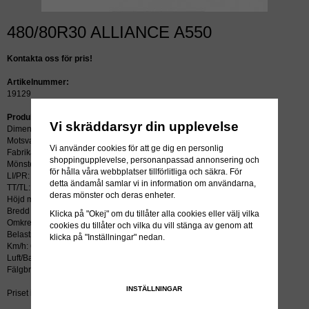
480/80R30 ALLIANCE A550
Kontakta oss för pris!
Artikelnummer:
19129
Produktbeskrivning:
Vi skräddarsyr din upplevelse
Dimension: 480/80R30
Motsvarar: 18.4R30
Vi använder cookies för att ge dig en personlig
Fabrikat: ALLIANCE
shoppingupplevelse, personanpassad annonsering och
Mönster: A550
för hålla våra webbplatser tillförlitliga och säkra. För
LI/PR: 162A8/157D
detta ändamål samlar vi in information om användarna,
TT/TL: TL (slang krävs ej)
deras mönster och deras enheter.
Höjd mm: 1531
Bredd mm: 470
Klicka på "Okej" om du tillåter alla cookies eller välj vilka
Omkrets mm: 4615
cookies du tillåter och vilka du vill stänga av genom att
Belastning kg: 4125
klicka på "Inställningar" nedan.
Km/h: 65
Luft/Bar: 3.2
Fälgbredd tum: 15
INSTÄLLNINGAR
Priset inkluderar återvinningsavgift!