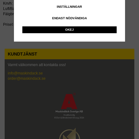
Km/h: 100
INSTÄLLNINGAR
Luft/Bar: 5.0
Fälgbredd tum: 11.00x18
ENDAST NÖDVÄNDIGA
Priset inkluderar återvinningsavgift!
OKEJ
KUNDTJÄNST
Varmt välkommen att kontakta oss!
info@maskindack.se
order@maskindack.se