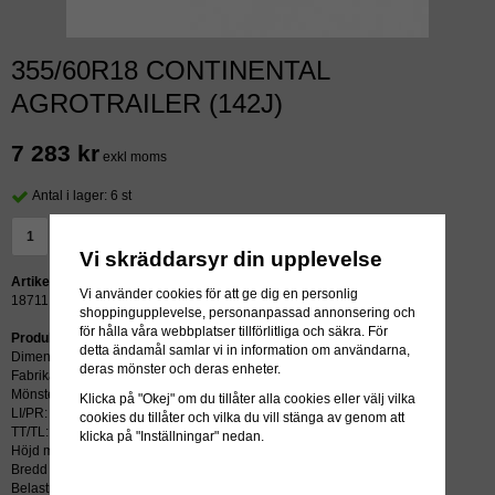
355/60R18 CONTINENTAL
AGROTRAILER (142J)
7 283 kr
exkl moms
Antal i lager: 6 st
LÄGG I VARUKORG »
Vi skräddarsyr din upplevelse
Artikelnummer:
Vi använder cookies för att ge dig en personlig
18711
shoppingupplevelse, personanpassad annonsering och
för hålla våra webbplatser tillförlitliga och säkra. För
Produktbeskrivning:
detta ändamål samlar vi in information om användarna,
Dimension: 355/60R18
deras mönster och deras enheter.
Fabrikat: CONTINENTAL
Mönster: AGROTRAILER
Klicka på "Okej" om du tillåter alla cookies eller välj vilka
LI/PR: 142J
cookies du tillåter och vilka du vill stänga av genom att
TT/TL: TL (slang krävs ej)
klicka på "Inställningar" nedan.
Höjd mm: 890
Bredd mm: 352
Belastning kg: 2650