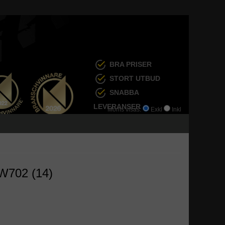
BRA PRISER
STORT UTBUD
SNABBA
LEVERANSER
Moms visas:
Exkl
Inkl
W702 (14)