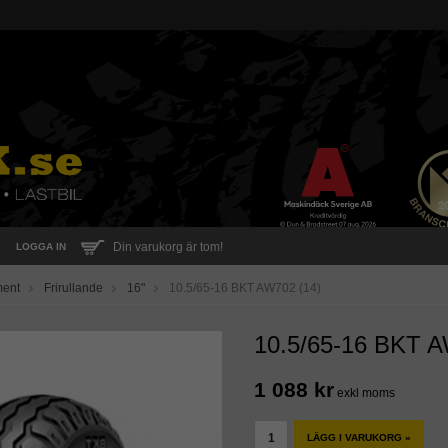
Din varukorg är tom!
LOGGA IN
ment
Frirullande
16"
10.5/65-16 BKT AW702 (14)
10.5/65-16 BKT A
1 088 kr
exkl moms
LÄGG I VARUKORG »