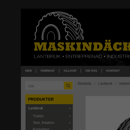
HEM
FABRIKAT
VILLKOR
OM OSS
KONTAKT
Startsida
Lantbruk
Imple
PRODUKTER
Lantbruk
Traktor
Twin, flotation
Radodling