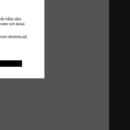
ör hålla våra
önster och deras
genom att klicka på