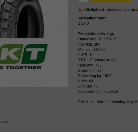
Tillfälligt slut, beräknad leveran
Artikelnummer:
13943
Produktbeskrivning:
Dimension: 10.5/65-16
Fabrikat: BKT
Mönster: AW702
LI/PR: 14
TT/TL: TT (slang krävs)
Höjd mm: 755
Bredd mm: 274
Belastning kg: 1900
Km/h: 40
Luft/Bar: 7.1
Fälgbredd tum: 9.00x16
Priset inkluderar återvinningsavgift!
ressen