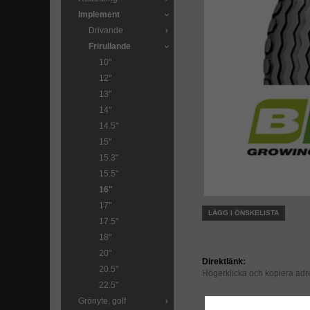
Implement
Drivande
Frirullande
10"
12"
13"
14"
14.5"
15"
15.3"
15.5"
16"
17"
LÄGG I ÖNSKELISTA
17.5"
18"
20"
Direktlänk:
20.5"
Högerklicka och kopiera ad
22.5"
Grönyte, golf