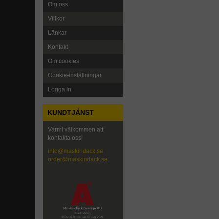
Om oss
Villkor
Länkar
Kontakt
Om cookies
Cookie-inställningar
Logga in
KUNDTJÄNST
Varmt välkommen att
kontakta oss!
info@maskindack.se
order@maskindack.se