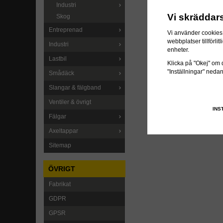
Industri
Vi skräddar
Skog
Entreprenad
Vi använder cookies 
webbplatser tillförl
Industri
enheter.
Lastbil
Klicka på "Okej" om du
"Inställningar" neda
Smådäck
Slangar & fälgband
Ventiler & övrigt
INS
Fälgar
Axeltappar
Sitemap
ÖVRIGT
Fabrikat
GDPR
GPSR