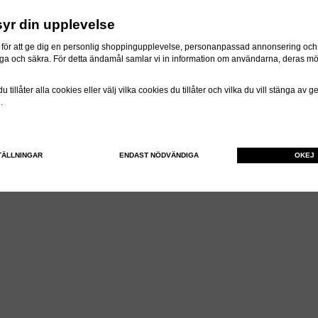
syr din upplevelse
för att ge dig en personlig shoppingupplevelse, personanpassad annonsering och f
itliga och säkra. För detta ändamål samlar vi in information om användarna, deras m
 tillåter alla cookies eller välj vilka cookies du tillåter och vilka du vill stänga av 
n.
TÄLLNINGAR
ENDAST NÖDVÄNDIGA
OKEJ