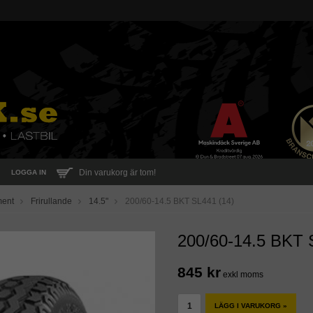
Din varukorg är tom!
LOGGA IN
ment
Frirullande
14.5"
200/60-14.5 BKT SL441 (14)
200/60-14.5 BKT 
845 kr
exkl moms
LÄGG I VARUKORG »