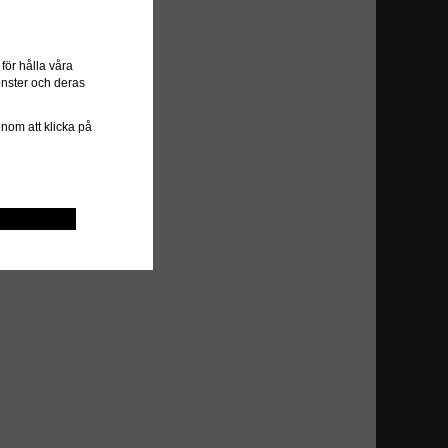
ör hålla våra
önster och deras
genom att klicka på