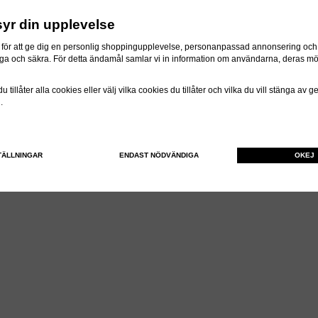
syr din upplevelse
för att ge dig en personlig shoppingupplevelse, personanpassad annonsering och f
itliga och säkra. För detta ändamål samlar vi in information om användarna, deras m
 tillåter alla cookies eller välj vilka cookies du tillåter och vilka du vill stänga av 
n.
TÄLLNINGAR
ENDAST NÖDVÄNDIGA
OKEJ