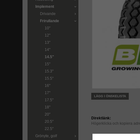
Implement
Drivande
Frirullande
10"
12"
13"
14"
14.5"
15"
15.3"
15.5"
16"
17"
LÄGG I ÖNSKELISTA
17.5"
18"
20"
Direktlänk:
20.5"
Högerklicka och kopiera ad
22.5"
Grönyte, golf