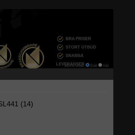
BRA PRISER
STORT UTBUD
SNABBA
LEVERANSER
Moms visas:
Exkl
Inkl
SL441 (14)