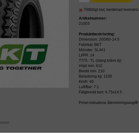
Tillfälligt slut, beräknad leveran
Artikelnummer:
21003
Produktbeskrivning:
Dimension: 200/60-14.5
Fabrikat: BKT
Mönster: SL441
LI/PR: 14
TT/TL: TL (slang krävs ej)
Höjd mm: 610
Bredd mm: 210
Belastning kg: 1100
Km/h: 40
Luft/Bar: 7.1
Fälgbredd tum: 6.75x14.5
Priset inkluderar återvinningsavgift!
ressen