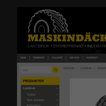
HEM
FABRIKAT
VILLKOR
OM OSS
KONTAKT
Startsida
Lantbruk
Imple
PRODUKTER
Lantbruk
Traktor
Twin, flotation
Radodling