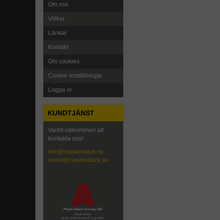
Om oss
Villkor
Länkar
Kontakt
Om cookies
Cookie-inställningar
Logga in
KUNDTJÄNST
Varmt välkommen att
kontakta oss!
info@maskindack.se
order@maskindack.se