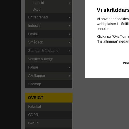
Industri
Vi skräddar
Skog
Entreprenad
Vi använder cookies 
webbplatser tillförl
Industri
enheter.
Lastbil
Klicka på "Okej" om du
"Inställningar" neda
Smådäck
Slangar & fälgband
Ventiler & övrigt
INS
Fälgar
Axeltappar
Sitemap
ÖVRIGT
Fabrikat
GDPR
GPSR