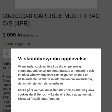
20x10.00-8 CARLISLE MULTI TRAC
C/S (4PR)
1 000 kr
exkl moms
Antal i lager: 1 st
LÄGG I VARUKORG »
Vi skräddarsyr din upplevelse
Artikelnummer:
Vi använder cookies för att ge dig en personlig
19158
shoppingupplevelse, personanpassad annonsering och
för hålla våra webbplatser tillförlitliga och säkra. För
Produktbeskrivning:
detta ändamål samlar vi in information om användarna,
Dimension: 20x10.00-8
deras mönster och deras enheter.
Fabrikat: CARLISLE
Mönster: MULTI TRAC C/S
Klicka på "Okej" om du tillåter alla cookies eller välj vilka
LI/PR: 4
cookies du tillåter och vilka du vill stänga av genom att
TT/TL: TL (slang krävs ej)
klicka på "Inställningar" nedan.
Höjd mm: 508
Bredd mm: 254
Belastning kg: 540