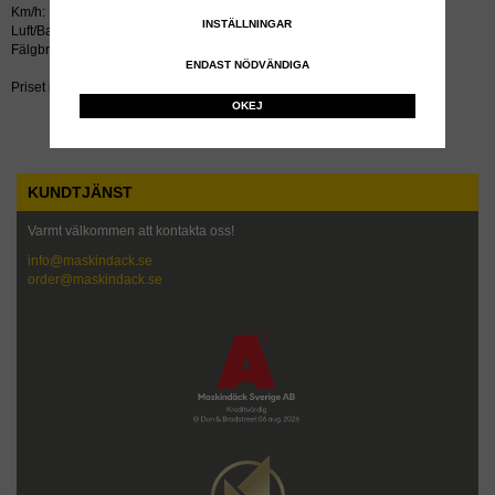
Km/h: 15
INSTÄLLNINGAR
Luft/Bar: 1.5
Fälgbredd tum: 7
ENDAST NÖDVÄNDIGA
Priset inkluderar återvinningsavgift!
OKEJ
KUNDTJÄNST
Varmt välkommen att kontakta oss!
info@maskindack.se
order@maskindack.se