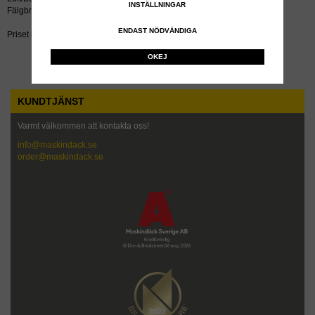
INSTÄLLNINGAR
Fälgbredd tum: 4.5
ENDAST NÖDVÄNDIGA
Priset inkluderar återvinningsavgift!
OKEJ
KUNDTJÄNST
Varmt välkommen att kontakta oss!
info@maskindack.se
order@maskindack.se