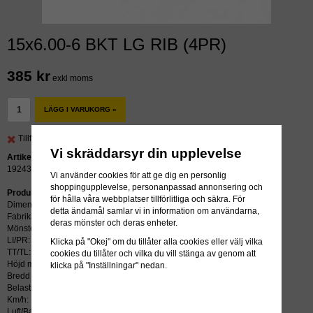
15x6.00-6 BKT LG RIB (4PR)
385 kr
exkl moms
LÄGG I VARUKORG »
Tillfälligt slut, beräknad leverans: 2026-09-19
Vi skräddarsyr din upplevelse
Artikelnummer:
19243
Vi använder cookies för att ge dig en personlig
shoppingupplevelse, personanpassad annonsering och
Produktbeskrivning:
för hålla våra webbplatser tillförlitliga och säkra. För
Dimension: 15x6.00-6
detta ändamål samlar vi in information om användarna,
Fabrikat: BKT
deras mönster och deras enheter.
Mönster: LG RIB
LI/PR: 4
Klicka på "Okej" om du tillåter alla cookies eller välj vilka
TT/TL: TL (slang krävs ej)
cookies du tillåter och vilka du vill stänga av genom att
Höjd mm: 365
klicka på "Inställningar" nedan.
Bredd mm: 159
Belastning kg: 260
Km/h: 15
Luft/Bar: 2.1