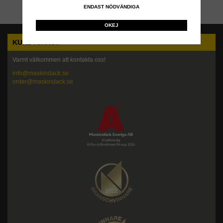
ENDAST NÖDVÄNDIGA
OKEJ
KUNDTJÄNST
Varmt välkommen att kontakta oss!
info@maskindack.se
order@maskindack.se