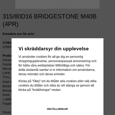
315/80D16 BRIDGESTONE M40B
(4PR)
Kontakta oss för pris!
Artikelnummer:
22885
Vi skräddarsyr din upplevelse
Produktbeskrivning:
Vi använder cookies för att ge dig en personlig
Dimension: 315/80D16
shoppingupplevelse, personanpassad annonsering och
Fabrikat: BRIDGESTONE
för hålla våra webbplatser tillförlitliga och säkra. För
Mönster: M40B
detta ändamål samlar vi in information om användarna,
LI/PR: 4
deras mönster och deras enheter.
TT/TL: TL (slang krävs ej)
Klicka på "Okej" om du tillåter alla cookies eller välj vilka
Höjd mm: 910
cookies du tillåter och vilka du vill stänga av genom att
Bredd mm: 316
klicka på "Inställningar" nedan.
Belastning kg: 685
Km/h: 30
Luft/Bar: 1.0
Fälgbredd tum: 12
INSTÄLLNINGAR
Priset inkluderar återvinningsavgift!