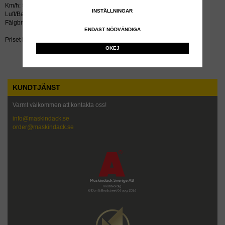
Km/h: 50
INSTÄLLNINGAR
Luft/Bar: 2.0
Fälgbredd tum: 8.5
ENDAST NÖDVÄNDIGA
Priset inkluderar återvinningsavgift!
OKEJ
KUNDTJÄNST
Varmt välkommen att kontakta oss!
info@maskindack.se
order@maskindack.se