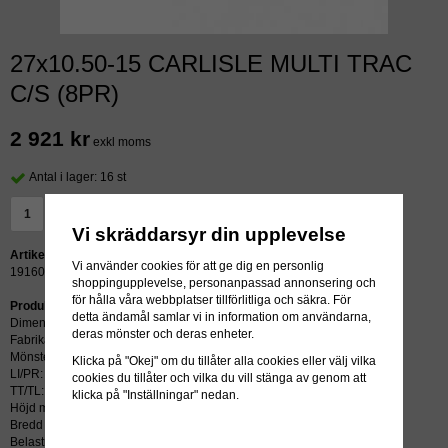
27x10.50-15 CARLISLE MULTI TRAC
C/S (8PR)
2 921 kr
exkl moms
Antal i lager: 16 st
LÄGG I VARUKORG »
Vi skräddarsyr din upplevelse
Artikelnummer:
Vi använder cookies för att ge dig en personlig
19160
shoppingupplevelse, personanpassad annonsering och
för hålla våra webbplatser tillförlitliga och säkra. För
Produktbeskrivning:
detta ändamål samlar vi in information om användarna,
Dimension: 27x10.50-15
deras mönster och deras enheter.
Fabrikat: CARLISLE
Mönster: MULTI TRAC C/S
Klicka på "Okej" om du tillåter alla cookies eller välj vilka
LI/PR: 8
cookies du tillåter och vilka du vill stänga av genom att
TT/TL: TL (slang krävs ej)
klicka på "Inställningar" nedan.
Höjd mm: 683
Bredd mm: 259
Belastning kg: 850