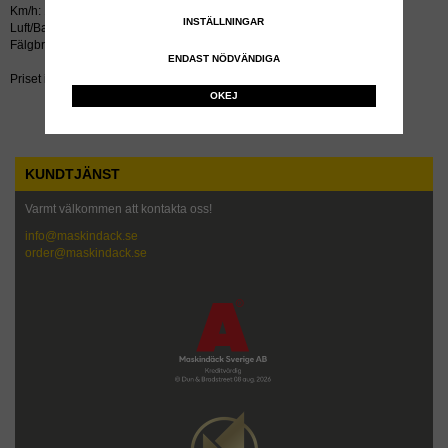
Km/h: 15
INSTÄLLNINGAR
Luft/Bar: 2.3
Fälgbredd tum: 7
ENDAST NÖDVÄNDIGA
Priset inkluderar återvinningsavgift!
OKEJ
KUNDTJÄNST
Varmt välkommen att kontakta oss!
info@maskindack.se
order@maskindack.se