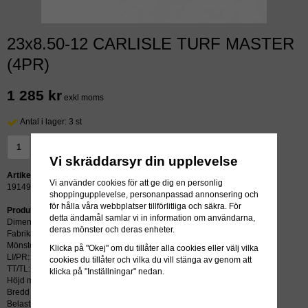
23x8.50-12 CARLISLE TURF MASTER
(4PR)
1 285 kr
exkl moms
Antal i lager: 3 st
LÄGG I VARUKORG »
Vi skräddarsyr din upplevelse
Artikelnummer:
Vi använder cookies för att ge dig en personlig
19149
shoppingupplevelse, personanpassad annonsering och
för hålla våra webbplatser tillförlitliga och säkra. För
Produktbeskrivning:
detta ändamål samlar vi in information om användarna,
Dimension: 23x8.50-12
deras mönster och deras enheter.
Fabrikat: CARLISLE
Mönster: TURF MASTER
Klicka på "Okej" om du tillåter alla cookies eller välj vilka
LI/PR: 4
cookies du tillåter och vilka du vill stänga av genom att
TT/TL: TL (slang krävs ej)
klicka på "Inställningar" nedan.
Höjd mm: 574
Bredd mm: 211
Belastning kg: 652