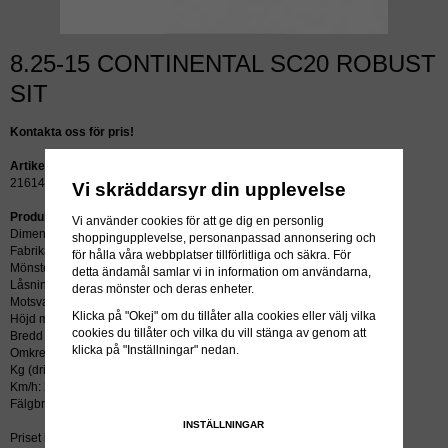
8.25-15 CONTINENTAL SC20 ROBUST
SIT
Kontakta oss för pris!
Artikelnummer:
21614
Vi skräddarsyr din upplevelse
Produktbeskrivning:
Vi använder cookies för att ge dig en personlig
Dimension: 8.25-15
shoppingupplevelse, personanpassad annonsering och
Fabrikat: CONTINENTAL
för hålla våra webbplatser tillförlitliga och säkra. För
Mönster: SC20 ROBUST SIT
detta ändamål samlar vi in information om användarna,
Låsning: LIP / SIT
deras mönster och deras enheter.
Motsvarar:
Klicka på "Okej" om du tillåter alla cookies eller välj vilka
Höjd mm: 819
cookies du tillåter och vilka du vill stänga av genom att
Bredd mm: 253
klicka på "Inställningar" nedan.
Omkrets mm: 2457
Kg (driv/styr): 4750/3650
Km/h: 25
Fälgbredd tum: 6.5
INSTÄLLNINGAR
Priset inkluderar återvinningsavgift!