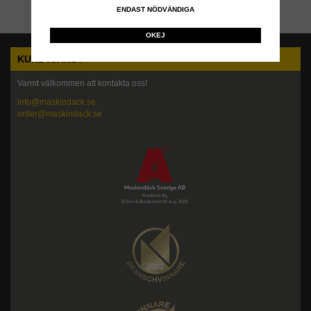
ENDAST NÖDVÄNDIGA
OKEJ
KUNDTJÄNST
Varmt välkommen att kontakta oss!
info@maskindack.se
order@maskindack.se