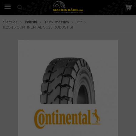
Startsida
Industri
Truck, massiva
15"
8.25-15 CONTINENTAL SC20 ROBUST SIT