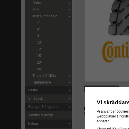
Bobcat
MPT
Truck, massiva
4"
8"
9"
10"
12"
15"
20"
24"
Truck, luftfyllda
Hjulgrävare
LÄGG I ÖNSKELISTA
Lastbil
Smådäck
Vi skräddar
Slangar & fälgband
Direktlänk:
Vi använder cookies 
Högerklicka och kopiera ad
Ventiler & övrigt
webbplatser tillförl
enheter.
Fälgar