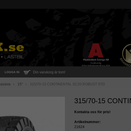
Din varukorg är tom!
LOGGA IN
massiva
15"
315/70-15 CONTINENTAL SC20 ROBUST STD
315/70-15 CONT
Kontakta oss för pris!
Artikelnummer:
21624