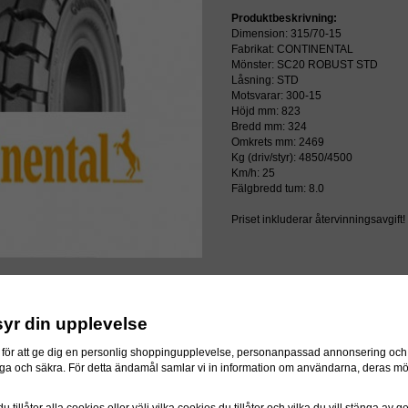
Produktbeskrivning:
Dimension: 315/70-15
Fabrikat: CONTINENTAL
Mönster: SC20 ROBUST STD
Låsning: STD
Motsvarar: 300-15
Höjd mm: 823
Bredd mm: 324
Omkrets mm: 2469
Kg (driv/styr): 4850/4500
Km/h: 25
Fälgbredd tum: 8.0
Priset inkluderar återvinningsavgift!
syr din upplevelse
för att ge dig en personlig shoppingupplevelse, personanpassad annonsering och f
ressen
itliga och säkra. För detta ändamål samlar vi in information om användarna, deras m