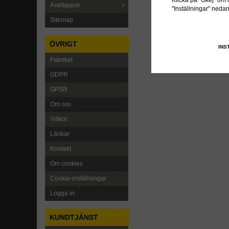
Klicka på "Okej" om du
Axeltappar
"Inställningar" neda
Sitemap
ÖVRIGT
INS
Fabrikat
GDPR
GPSR
Om oss
Villkor
Länkar
Kontakt
Om cookies
Cookie-inställningar
Logga in
KUNDTJÄNST