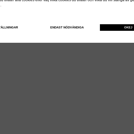
 tillåter alla cookies eller välj vilka cookies du tillåter och vilka du vill stänga av 
n.
TÄLLNINGAR
ENDAST NÖDVÄNDIGA
OKEJ