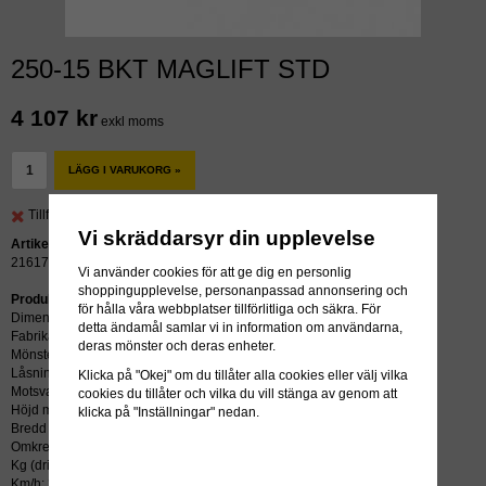
250-15 BKT MAGLIFT STD
4 107 kr
exkl moms
LÄGG I VARUKORG »
Tillfälligt slut.
Vi skräddarsyr din upplevelse
Artikelnummer:
21617
Vi använder cookies för att ge dig en personlig
shoppingupplevelse, personanpassad annonsering och
Produktbeskrivning:
för hålla våra webbplatser tillförlitliga och säkra. För
Dimension: 250-15
detta ändamål samlar vi in information om användarna,
Fabrikat: BKT
deras mönster och deras enheter.
Mönster: MAGLIFT STD
Låsning: STD
Klicka på "Okej" om du tillåter alla cookies eller välj vilka
Motsvarar:
cookies du tillåter och vilka du vill stänga av genom att
Höjd mm: 720
klicka på "Inställningar" nedan.
Bredd mm: 265
Omkrets mm: 2160
Kg (driv/styr): 4745/3650
Km/h: 25