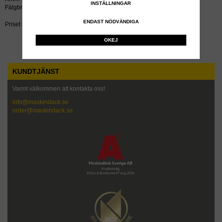
INSTÄLLNINGAR
Fälgbredd tum: 7.0
ENDAST NÖDVÄNDIGA
Priset inkluderar återvinningsavgift!
OKEJ
KUNDTJÄNST
Varmt välkommen att kontakta oss!
info@maskindack.se
order@maskindack.se