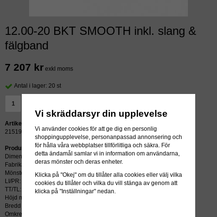
12.00-20 BKT SMOOTH inkl. slang &
fälgband
7 207 kr
exkl moms
Antal i lager: 20 st
LÄGG I VARUKORG »
Vi skräddarsyr din upplevelse
Artikelnummer:
Vi använder cookies för att ge dig en personlig
21519
shoppingupplevelse, personanpassad annonsering och
för hålla våra webbplatser tillförlitliga och säkra. För
Produktbeskrivning:
detta ändamål samlar vi in information om användarna,
Dimension: 12.00-20
deras mönster och deras enheter.
Fabrikat: BKT
Mönster: SMOOTH
Klicka på "Okej" om du tillåter alla cookies eller välj vilka
LI/PR: 20PR/176A5
cookies du tillåter och vilka du vill stänga av genom att
TT/TL: TT (slang krävs)
klicka på "Inställningar" nedan.
Höjd mm: 1150
Bredd mm: 320
Omkrets mm: 8220