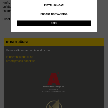
Km/h: 25
INSTÄLLNINGAR
Luft/Bar: 10.0
Fälgbredd tum: 8.5
ENDAST NÖDVÄNDIGA
Priset inkluderar återvinningsavgift!
OKEJ
KUNDTJÄNST
Varmt välkommen att kontakta oss!
info@maskindack.se
order@maskindack.se