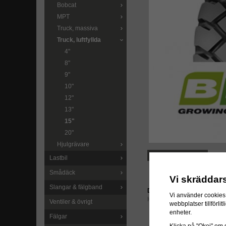
Bobcat
MPT
Truck, massiva
Truck, luftfyllda
4"
8"
9"
10"
12"
13"
15"
20"
Hjulgrävare
LÄGG I ÖNSKELISTA
Lastbil
Smådäck
Vi skräddar
Slangar & fälgband
Direktlänk:
Vi använder cookies 
Högerklicka och kopiera ad
Ventiler & övrigt
webbplatser tillförl
enheter.
Fälgar