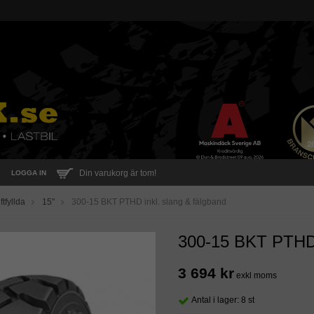
Din varukorg är tom!
LOGGA IN
ftfyllda
15"
300-15 BKT PTHD inkl. slang & fälgband
300-15 BKT PTHD i
3 694 kr
exkl moms
Antal i lager: 8 st