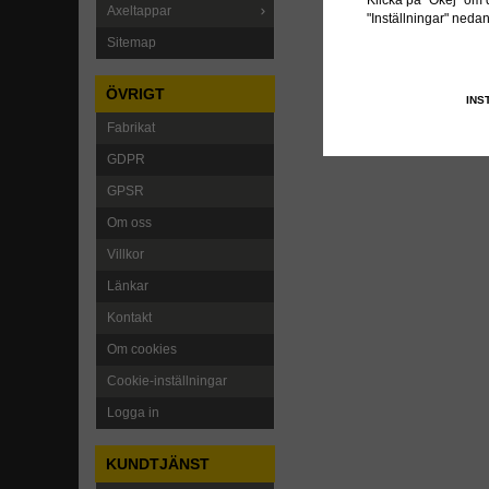
Klicka på "Okej" om du
Axeltappar
"Inställningar" neda
Sitemap
ÖVRIGT
INS
Fabrikat
GDPR
GPSR
Om oss
Villkor
Länkar
Kontakt
Om cookies
Cookie-inställningar
Logga in
KUNDTJÄNST