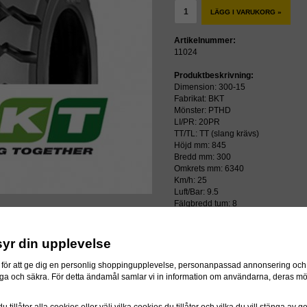
LÄGG I VARUKORG »
Artikelnummer:
11024
Produktbeskrivning:
Dimension: 300-15
Fabrikat: BKT
Mönster: PTHD
LI/PR: 20PR
TT/TL: TT (slang krävs)
Höjd mm: 845
Bredd mm: 300
Omkrets mm: 6340
Km/h: 25
Luft/Bar: 9.5
Fälgbredd tum: 8
Priset inkluderar återvinningsavgift!
syr din upplevelse
för att ge dig en personlig shoppingupplevelse, personanpassad annonsering och f
ressen
itliga och säkra. För detta ändamål samlar vi in information om användarna, deras m