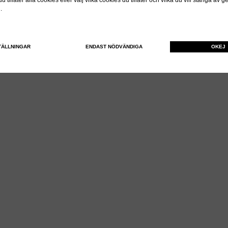
 tillåter alla cookies eller välj vilka cookies du tillåter och vilka du vill stänga av 
n.
TÄLLNINGAR
ENDAST NÖDVÄNDIGA
OKEJ