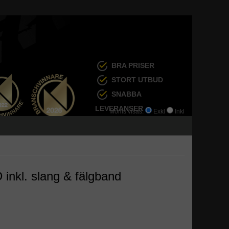
BRA PRISER
STORT UTBUD
SNABBA
LEVERANSER
Moms visas:
Exkl
Inkl
nkl. slang & fälgband