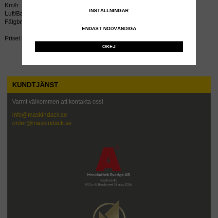
Km/h: 25
INSTÄLLNINGAR
Luft/Bar: 10.5
Fälgbredd tum: 7.5
ENDAST NÖDVÄNDIGA
Priset inkluderar återvinningsavgift!
OKEJ
KUNDTJÄNST
Varmt välkommen att kontakta oss!
info@maskindack.se
order@maskindack.se