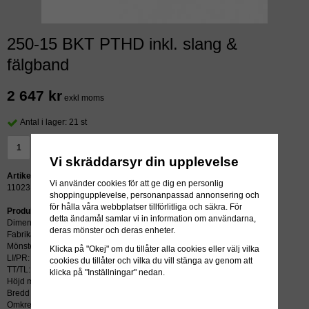
250-15 BKT PTHD inkl. slang &
fälgband
2 647 kr
exkl moms
Antal i lager: 21 st
LÄGG I VARUKORG »
Vi skräddarsyr din upplevelse
Artikelnummer:
Vi använder cookies för att ge dig en personlig
11023
shoppingupplevelse, personanpassad annonsering och
för hålla våra webbplatser tillförlitliga och säkra. För
Produktbeskrivning:
detta ändamål samlar vi in information om användarna,
Dimension: 250-15
deras mönster och deras enheter.
Fabrikat: BKT
Mönster: PTHD
Klicka på "Okej" om du tillåter alla cookies eller välj vilka
LI/PR: 20PR
cookies du tillåter och vilka du vill stänga av genom att
TT/TL: TT (slang krävs)
klicka på "Inställningar" nedan.
Höjd mm: 745
Bredd mm: 240
Omkrets mm: 5200