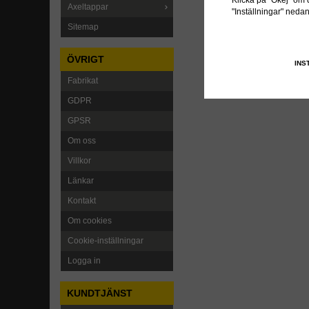
Klicka på "Okej" om du
Axeltappar
"Inställningar" neda
Sitemap
ÖVRIGT
INS
Fabrikat
GDPR
GPSR
Om oss
Villkor
Länkar
Kontakt
Om cookies
Cookie-inställningar
Logga in
KUNDTJÄNST