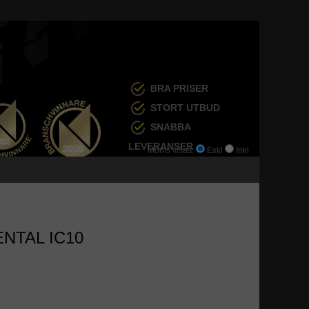
BRA PRISER
STORT UTBUD
SNABBA
LEVERANSER
Moms visas:
Exkl
Inkl
ENTAL IC10