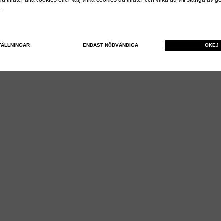
 tillåter alla cookies eller välj vilka cookies du tillåter och vilka du vill stänga av 
n.
TÄLLNINGAR
ENDAST NÖDVÄNDIGA
OKEJ