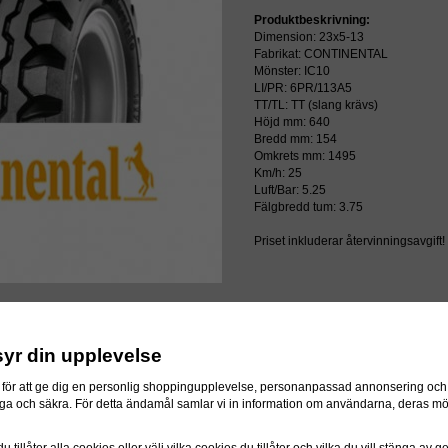
Produktbeskrivning:
Dimension: 23x5-13
Fabrikat: CONTINENTAL
Mönster: IC10
LI/PR: 6PR/113A5
TT/TL: TT (slang krävs)
Höjd mm: 640
Bredd mm: 154
Omkrets mm: 1495
Km/h: 25
Luft/Bar: 5.25
Fälgbredd tum: 3.75
Priset inkluderar återvinningsavgift!
syr din upplevelse
för att ge dig en personlig shoppingupplevelse, personanpassad annonsering och f
ressen
itliga och säkra. För detta ändamål samlar vi in information om användarna, deras m