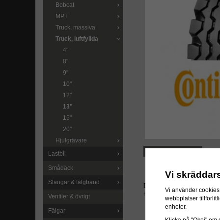
Bobcat
MPT
Truck, massiva
Truck, luftfyllda
4"
8"
9"
10"
12"
13"
15"
20"
Hjulgrävare
LÄGG I ÖNSKELISTA
Lastbil
Smådäck
Vi skräddar
Slangar & fälgband
Direktlänk:
Vi använder cookies 
Högerklicka och kopiera ad
Ventiler & övrigt
webbplatser tillförl
enheter.
Fälgar