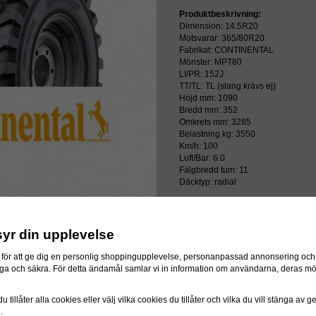
Produktbeskrivning:
Dimension: 14.5R20
Motsvarar: 365/80R20
Fabrikat: CONTINENTAL
Mönster: MPT80
LI/PR: 152J
TT/TL: TL (slang krävs ej)
Höjd mm: 1090
Bredd mm: 352
Omkrets mm: 3285
Belastning kg: 3550
Km/h: 100
Luft/Bar: 6.0
Fälgbredd tum: 11
Däcktyp: radial
Priset inkluderar återvinningsavgift!
syr din upplevelse
för att ge dig en personlig shoppingupplevelse, personanpassad annonsering och f
itliga och säkra. För detta ändamål samlar vi in information om användarna, deras m
ressen
 tillåter alla cookies eller välj vilka cookies du tillåter och vilka du vill stänga av 
n.