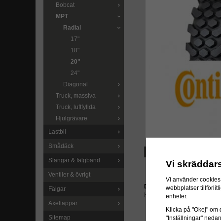
Bobcat
MPT
Radial
17"
18"
20"
24"
Diagonal
Truck, massiva
Truck, luftfyllda
Hjulgrävare
Lastbil
Smådäck
LÄGG I ÖNSKELISTA
Slangar & fälgband
Vi skräddar
Ventiler & övrigt
Vi använder cookies 
Direktlänk:
webbplatser tillförl
Fälgar
Högerklicka och kopiera ad
enheter.
Axeltappar
Klicka på "Okej" om du
Sitemap
"Inställningar" neda