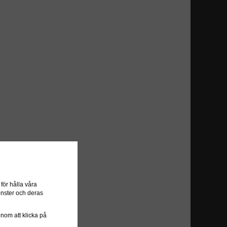
ör hålla våra
önster och deras
genom att klicka på