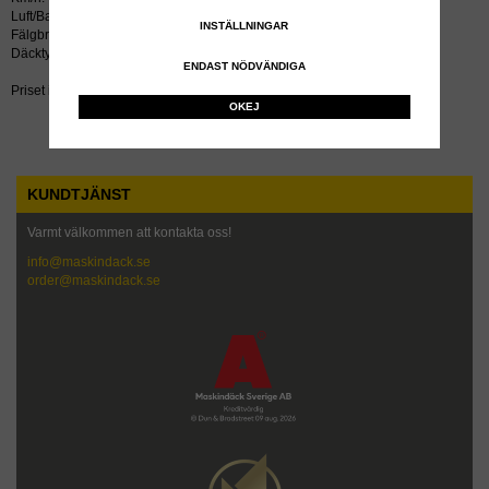
Luft/Bar: 2.6
INSTÄLLNINGAR
Fälgbredd tum: 16
Däcktyp: diagonal
ENDAST NÖDVÄNDIGA
Priset inkluderar återvinningsavgift!
OKEJ
KUNDTJÄNST
Varmt välkommen att kontakta oss!
info@maskindack.se
order@maskindack.se