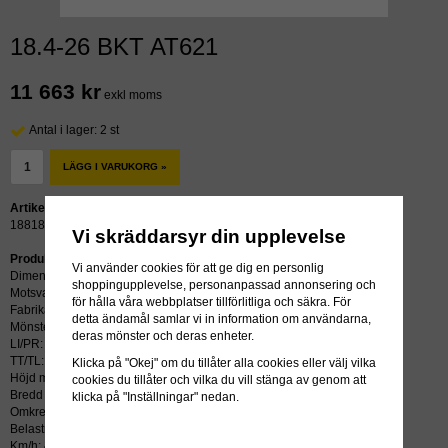
18.4-26 BKT AT621
11 663 kr
exkl moms
Antal i lager: 2 st
LÄGG I VARUKORG »
Artikelnummer:
18818
Vi skräddarsyr din upplevelse
Produktbeskrivning:
Vi använder cookies för att ge dig en personlig
Dimension: 18.4-26
shoppingupplevelse, personanpassad annonsering och
Motsvarar:
för hålla våra webbplatser tillförlitliga och säkra. För
Fabrikat: BKT
detta ändamål samlar vi in information om användarna,
Mönster: AT621
deras mönster och deras enheter.
LI/PR: 12
TT/TL: TL (slang krävs ej)
Klicka på "Okej" om du tillåter alla cookies eller välj vilka
Höjd mm: 1425
cookies du tillåter och vilka du vill stänga av genom att
Bredd mm: 480
klicka på "Inställningar" nedan.
Omkrets mm: 4133
Belastning kg: 4000
Km/h: 40