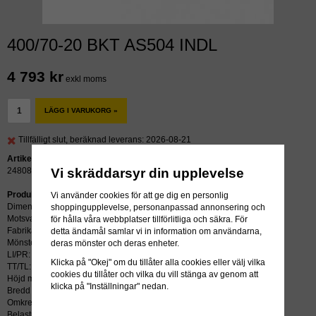
400/70-20 BKT AS504 INDL
4 793 kr
exkl moms
LÄGG I VARUKORG »
Tillfälligt slut, beräknad leverans: 2026-08-21
Artikelnummer:
Vi skräddarsyr din upplevelse
24808
Produktbeskrivning:
Vi använder cookies för att ge dig en personlig
Dimension: 400/70-20
shoppingupplevelse, personanpassad annonsering och
Motsvarar: 405/70-20
för hålla våra webbplatser tillförlitliga och säkra. För
Fabrikat: BKT
detta ändamål samlar vi in information om användarna,
Mönster: AS504 INDL
deras mönster och deras enheter.
LI/PR: 14 / 150B
Klicka på "Okej" om du tillåter alla cookies eller välj vilka
TT/TL: TL (slang krävs ej)
cookies du tillåter och vilka du vill stänga av genom att
Höjd mm: 1090
klicka på "Inställningar" nedan.
Bredd mm: 404
Omkrets mm: 2850
Belastning kg: 3350