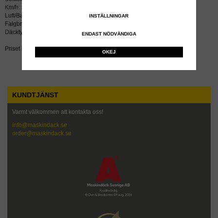
Km/h: 50
Luft/Bar: 3.5
INSTÄLLNINGAR
Fälgbredd tum: 13
Däcktyp: diagonal
ENDAST NÖDVÄNDIGA
Priset inkluderar återvinningsavgift!
OKEJ
KUNDTJÄNST
Varmt välkommen att kontakta oss!
info@maskindack.se
order@maskindack.se