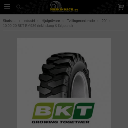
Startsida
Industri
Hjulgrävare
Tvillingmonterade
20"
10.00-20 BKT EM936 (inkl. slang & fälgband)