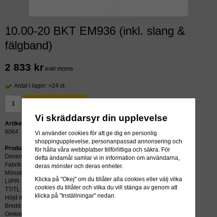
10.00-20 BKT EM936 (inkl. slang &
fälgband)
2 833 kr
exkl moms
Antal i lager: >24 st
LÄGG I VARUKORG »
Vi skräddarsyr din upplevelse
Artikelnummer:
8064
Vi använder cookies för att ge dig en personlig
shoppingupplevelse, personanpassad annonsering och
Produktbeskrivning:
för hålla våra webbplatser tillförlitliga och säkra. För
Dimension: 10.00-20
detta ändamål samlar vi in information om användarna,
Fabrikat: BKT
deras mönster och deras enheter.
Mönster: EM936
Klicka på "Okej" om du tillåter alla cookies eller välj vilka
LI/PR: 16PR / 146BPR
cookies du tillåter och vilka du vill stänga av genom att
TT/TL: TT (slang krävs)
klicka på "Inställningar" nedan.
Höjd mm: 1050
Bredd mm: 275
Omkrets: 3180