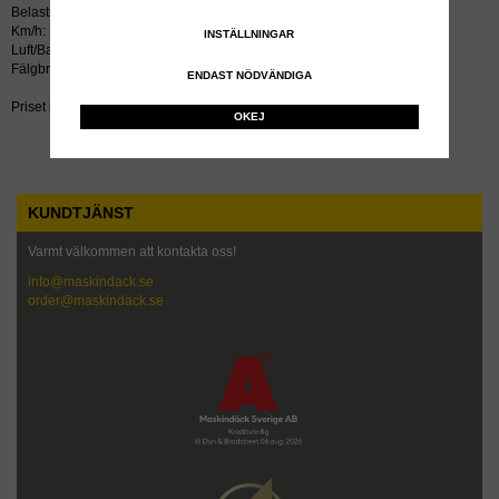
Belastning kg: 3000
Km/h: 50
INSTÄLLNINGAR
Luft/Bar: 7.5
Fälgbredd tum: 7.5
ENDAST NÖDVÄNDIGA
Priset inkluderar återvinningsavgift!
OKEJ
KUNDTJÄNST
Varmt välkommen att kontakta oss!
info@maskindack.se
order@maskindack.se