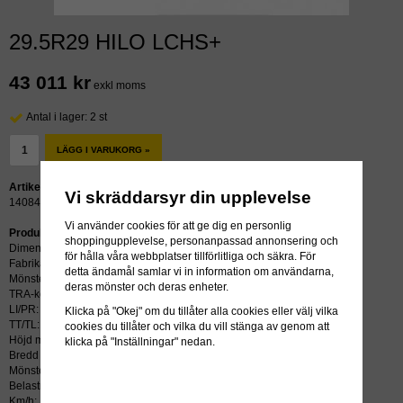
29.5R29 HILO LCHS+
43 011 kr
exkl moms
Antal i lager: 2 st
LÄGG I VARUKORG »
Artikelnummer:
Vi skräddarsyr din upplevelse
14084
Vi använder cookies för att ge dig en personlig
Produktbeskrivning:
shoppingupplevelse, personanpassad annonsering och
Dimension: 29.5R29
för hålla våra webbplatser tillförlitliga och säkra. För
Fabrikat: HILO
detta ändamål samlar vi in information om användarna,
Mönster: LCHS+
deras mönster och deras enheter.
TRA-kod: L5
LI/PR: 218A2 **
Klicka på "Okej" om du tillåter alla cookies eller välj vilka
TT/TL: TL (slang krävs ej)
cookies du tillåter och vilka du vill stänga av genom att
Höjd mm: 2023
klicka på "Inställningar" nedan.
Bredd mm: 750
Mönsterdjup mm: 95
Belastning kg: 23600
Km/h: 10