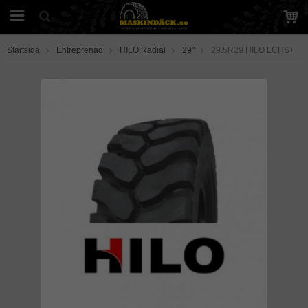
Startsida
Entreprenad
HILO Radial
29"
29.5R29 HILO LCHS+