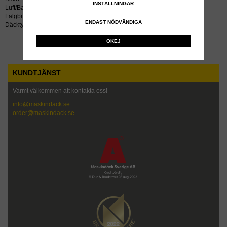
INSTÄLLNINGAR
Luft/Bar: 6.50
Fälgbredd tum: 25.00x29
ENDAST NÖDVÄNDIGA
Däcktyp: radial
OKEJ
KUNDTJÄNST
Varmt välkommen att kontakta oss!
info@maskindack.se
order@maskindack.se