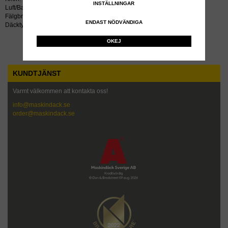
INSTÄLLNINGAR
Luft/Bar: /5.25
Fälgbredd tum: 25.00x25
ENDAST NÖDVÄNDIGA
Däcktyp: radial
OKEJ
KUNDTJÄNST
Varmt välkommen att kontakta oss!
info@maskindack.se
order@maskindack.se