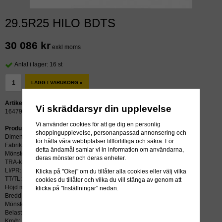
29.5R25 HILO BDTS
30 086 kr
exkl moms
Antal i lager: 16 st
LÄGG I VARUKORG »
Artikelnummer:
Vi skräddarsyr din upplevelse
16479
Vi använder cookies för att ge dig en personlig
Produktbeskrivning:
shoppingupplevelse, personanpassad annonsering och
Dimension: 29.5R25
för hålla våra webbplatser tillförlitliga och säkra. För
Fabrikat: HILO
detta ändamål samlar vi in information om användarna,
Mönster: BDTS
deras mönster och deras enheter.
TRA-kod: E4/L4
LI/PR: 216A2/200B **
Klicka på "Okej" om du tillåter alla cookies eller välj vilka
TT/TL: TL (slang krävs ej)
cookies du tillåter och vilka du vill stänga av genom att
Höjd mm: 1921
klicka på "Inställningar" nedan.
Bredd mm: 750
Mönsterdjup mm: 57
Belastning kg: /14000
Km/h: 10/50