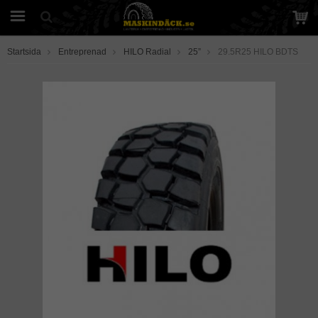
Startsida
Entreprenad
HILO Radial
25”
29.5R25 HILO BDTS