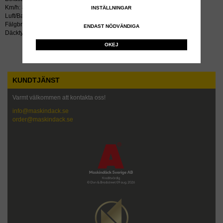
Km/h: 80
INSTÄLLNINGAR
Luft/Bar: 10.0
Fälgbredd tum: 10.00x24
ENDAST NÖDVÄNDIGA
Däcktyp: radial
OKEJ
KUNDTJÄNST
Varmt välkommen att kontakta oss!
info@maskindack.se
order@maskindack.se