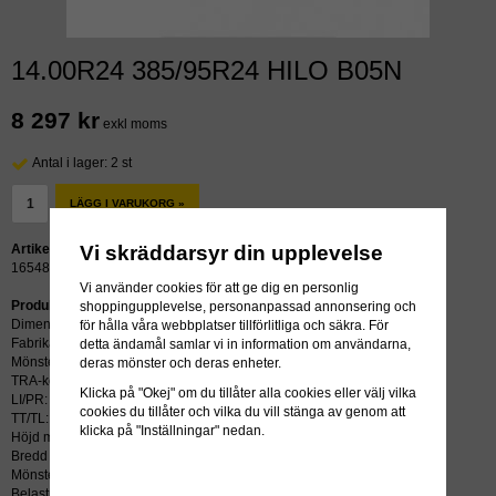
14.00R24 385/95R24 HILO B05N
8 297 kr
exkl moms
Antal i lager: 2 st
LÄGG I VARUKORG »
Vi skräddarsyr din upplevelse
Artikelnummer:
16548
Vi använder cookies för att ge dig en personlig
Produktbeskrivning:
shoppingupplevelse, personanpassad annonsering och
Dimension: 14.00R24 385/95R24
för hålla våra webbplatser tillförlitliga och säkra. För
Fabrikat: HILO
detta ändamål samlar vi in information om användarna,
Mönster: B05N
deras mönster och deras enheter.
TRA-kod: E2
Klicka på "Okej" om du tillåter alla cookies eller välj vilka
LI/PR: 170F ***
cookies du tillåter och vilka du vill stänga av genom att
TT/TL: TL (slang krävs ej)
klicka på "Inställningar" nedan.
Höjd mm: 1356
Bredd mm: 382
Mönsterdjup mm: 23
Belastning kg: 6000