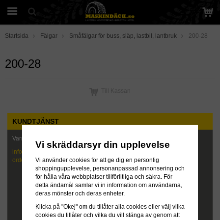
Startsida
Fälgar
Småfälgar för buss, släp, lastbil, lantbruk
200-28
200-28
Till Kassan
KUNDTJÄNST
Varmt välkommen att kontakta oss!
Vi skräddarsyr din upplevelse
info@maskindack.se
order@maskindack.se
Vi använder cookies för att ge dig en personlig
shoppingupplevelse, personanpassad annonsering och
för hålla våra webbplatser tillförlitliga och säkra. För
detta ändamål samlar vi in information om användarna,
deras mönster och deras enheter.
Klicka på "Okej" om du tillåter alla cookies eller välj vilka
cookies du tillåter och vilka du vill stänga av genom att